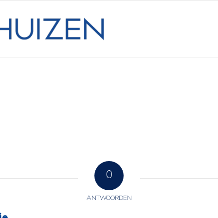
0
ANTWOORDEN
ie