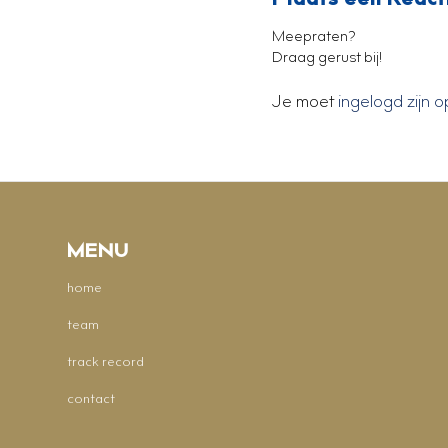
Meepraten?
Draag gerust bij!
Je moet
ingelogd zijn o
MENU
home
team
track record
contact