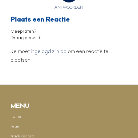
ANTWOORDEN
Plaats een Reactie
Meepraten?
Draag gerust bij!
Je moet
ingelogd zijn op
om een reactie te
plaatsen.
MENU
home
team
track record