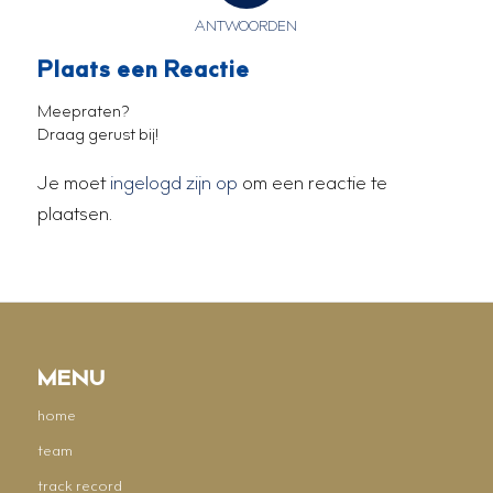
ANTWOORDEN
Plaats een Reactie
Meepraten?
Draag gerust bij!
Je moet
ingelogd zijn op
om een reactie te
plaatsen.
MENU
home
team
track record