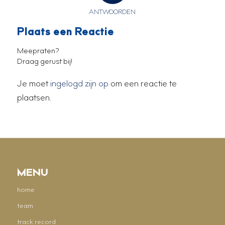
ANTWOORDEN
Plaats een Reactie
Meepraten?
Draag gerust bij!
Je moet
ingelogd zijn op
om een reactie te
plaatsen.
MENU
home
team
track record